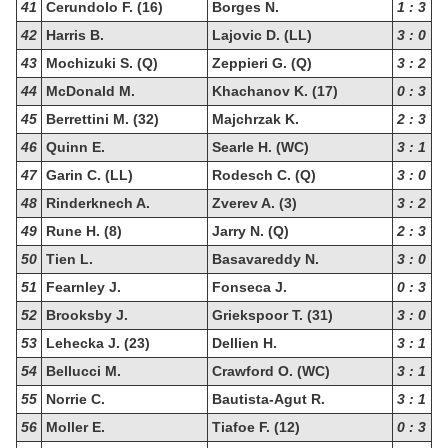
41
Cerundolo F. (16)
Borges N.
1 : 3
42
Harris B.
Lajovic D. (LL)
3 : 0
43
Mochizuki S. (Q)
Zeppieri G. (Q)
3 : 2
44
McDonald M.
Khachanov K. (17)
0 : 3
45
Berrettini M. (32)
Majchrzak K.
2 : 3
46
Quinn E.
Searle H. (WC)
3 : 1
47
Garin C. (LL)
Rodesch C. (Q)
3 : 0
48
Rinderknech A.
Zverev A. (3)
3 : 2
49
Rune H. (8)
Jarry N. (Q)
2 : 3
50
Tien L.
Basavareddy N.
3 : 0
51
Fearnley J.
Fonseca J.
0 : 3
52
Brooksby J.
Griekspoor T. (31)
3 : 0
53
Lehecka J. (23)
Dellien H.
3 : 1
54
Bellucci M.
Crawford O. (WC)
3 : 1
55
Norrie C.
Bautista-Agut R.
3 : 1
56
Moller E.
Tiafoe F. (12)
0 : 3