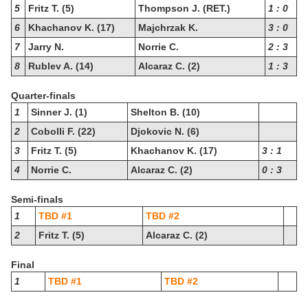
5
Fritz T. (5)
Thompson J. (RET.)
1 : 0
6
Khachanov K. (17)
Majchrzak K.
3 : 0
7
Jarry N.
Norrie C.
2 : 3
8
Rublev A. (14)
Alcaraz C. (2)
1 : 3
Quarter-finals
1
Sinner J. (1)
Shelton B. (10)
2
Cobolli F. (22)
Djokovic N. (6)
3
Fritz T. (5)
Khachanov K. (17)
3 : 1
4
Norrie C.
Alcaraz C. (2)
0 : 3
Semi-finals
1
TBD #1
TBD #2
2
Fritz T. (5)
Alcaraz C. (2)
Final
1
TBD #1
TBD #2