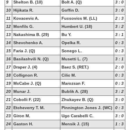
9
Shelton B. (10)
Bolt A. (Q)
3 : 0
10
Hijikata R.
Goffin D.
3 : 0
11
Kovacevic A.
Fucsovics M. (LL)
2 : 3
12
Monfils G.
Humbert U. (18)
3 : 2
13
Nakashima B. (29)
Bu Y.
3 : 1
14
Shevchenko A.
Opelka R.
0 : 3
15
Faria J. (Q)
Sonego L.
0 : 3
16
Basilashvili N. (Q)
Musetti L. (7)
3 : 1
17
Draper J. (4)
Baez S. (RET.)
2 : 0
18
Collignon R.
Cilic M.
0 : 3
19
McCabe J. (Q)
Marozsan F.
0 : 3
20
Munar J.
Bublik A. (28)
3 : 2
21
Cobolli F. (22)
Zhukayev B. (Q)
3 : 0
22
Etcheverry T. M.
Pinnington Jones J. (WC)
0 : 3
23
Giron M.
Ugo Carabelli C.
3 : 0
24
Gaston H.
Mensik J. (15)
1 : 3