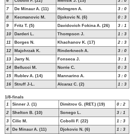
6
Cobolli F. (22)
Mensik J. (15)
3 : 0
7
De Minaur A. (11)
Holmgren A.
3 : 0
8
Kecmanovic M.
Djokovic N. (6)
0 : 3
9
Fritz T. (5)
Davidovich Fokina A. (26)
3 : 1
10
Darderi L.
Thompson J.
1 : 3
11
Borges N.
Khachanov K. (17)
2 : 3
12
Majchrzak K.
Rinderknech A.
3 : 0
13
Jarry N.
Fonseca J.
3 : 1
14
Bellucci M.
Norrie C.
0 : 3
15
Rublev A. (14)
Mannarino A.
3 : 0
16
Struff J-L.
Alcaraz C. (2)
1 : 3
1/8-finals
1
Sinner J. (1)
Dimitrov G. (RET.) (19)
0 : 2
2
Shelton B. (10)
Sonego L.
3 : 1
3
Cilic M.
Cobolli F. (22)
1 : 3
4
De Minaur A. (11)
Djokovic N. (6)
1 : 3