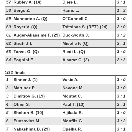
57
Rublev A. (14)
Djere L.
3 : 1
58
Bergs Z.
Harris L.
1 : 3
59
Mannarino A. (Q)
O"Connell C.
3 : 0
60
Royer V. (Q)
Tsitsipas S. (RET.) (24)
2 : 0
61
Auger-Aliassime F. (25)
Duckworth J.
3 : 2
62
Struff J-L.
Misolic F. (Q)
3 : 1
63
Tarvet O. (Q)
Riedi L. (Q)
3 : 0
64
Fognini F.
Alcaraz C. (2)
2 : 3
1/32-finals
1
Sinner J. (1)
Vukic A.
3 : 0
2
Martinez P.
Navone M.
3 : 0
3
Dimitrov G. (19)
Moutet C.
3 : 1
4
Ofner S.
Paul T. (13)
3 : 1
5
Shelton B. (10)
Hijikata R.
3 : 0
6
Fucsovics M.
Monfils G.
3 : 2
7
Nakashima B. (29)
Opelka R.
3 : 1