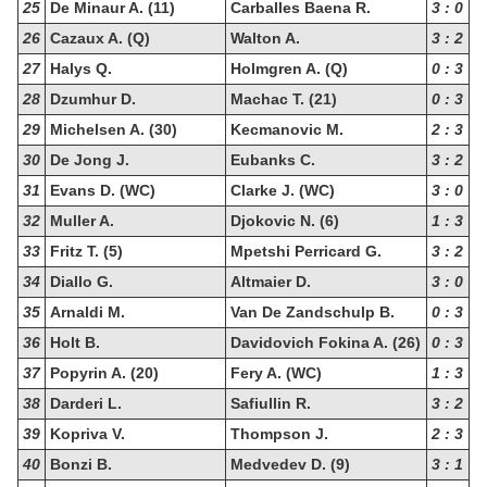
25
De Minaur A. (11)
Carballes Baena R.
3 : 0
26
Cazaux A. (Q)
Walton A.
3 : 2
27
Halys Q.
Holmgren A. (Q)
0 : 3
28
Dzumhur D.
Machac T. (21)
0 : 3
29
Michelsen A. (30)
Kecmanovic M.
2 : 3
30
De Jong J.
Eubanks C.
3 : 2
31
Evans D. (WC)
Clarke J. (WC)
3 : 0
32
Muller A.
Djokovic N. (6)
1 : 3
33
Fritz T. (5)
Mpetshi Perricard G.
3 : 2
34
Diallo G.
Altmaier D.
3 : 0
35
Arnaldi M.
Van De Zandschulp B.
0 : 3
36
Holt B.
Davidovich Fokina A. (26)
0 : 3
37
Popyrin A. (20)
Fery A. (WC)
1 : 3
38
Darderi L.
Safiullin R.
3 : 2
39
Kopriva V.
Thompson J.
2 : 3
40
Bonzi B.
Medvedev D. (9)
3 : 1