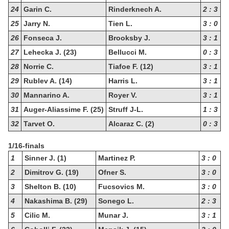
24
Garin C.
Rinderknech A.
2 : 3
25
Jarry N.
Tien L.
3 : 0
26
Fonseca J.
Brooksby J.
3 : 1
27
Lehecka J. (23)
Bellucci M.
0 : 3
28
Norrie C.
Tiafoe F. (12)
3 : 1
29
Rublev A. (14)
Harris L.
3 : 1
30
Mannarino A.
Royer V.
3 : 1
31
Auger-Aliassime F. (25)
Struff J-L.
1 : 3
32
Tarvet O.
Alcaraz C. (2)
0 : 3
1/16-finals
1
Sinner J. (1)
Martinez P.
3 : 0
2
Dimitrov G. (19)
Ofner S.
3 : 0
3
Shelton B. (10)
Fucsovics M.
3 : 0
4
Nakashima B. (29)
Sonego L.
2 : 3
5
Cilic M.
Munar J.
3 : 1