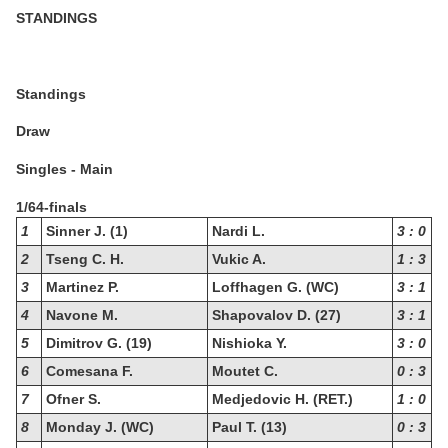
STANDINGS
Standings
Draw
Singles - Main
1/64-finals
1
Sinner J. (1)
Nardi L.
3 : 0
2
Tseng C. H.
Vukic A.
1 : 3
3
Martinez P.
Loffhagen G. (WC)
3 : 1
4
Navone M.
Shapovalov D. (27)
3 : 1
5
Dimitrov G. (19)
Nishioka Y.
3 : 0
6
Comesana F.
Moutet C.
0 : 3
7
Ofner S.
Medjedovic H. (RET.)
1 : 0
8
Monday J. (WC)
Paul T. (13)
0 : 3