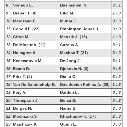
8
Sonego L.
Basilashvili N.
3 : 1
9
Draper J. (4)
Cilic M.
1 : 3
10
Marozsan F.
Munar J.
0 : 3
11
Cobolli F. (22)
Pinnington Jones J.
3 : 0
12
Giron M.
Mensik J. (15)
1 : 3
13
De Minaur A. (11)
Cazaux A.
3 : 1
14
Holmgren A.
Machac T. (21)
3 : 2
15
Kecmanovic M.
De Jong J.
3 : 1
16
Evans D.
Djokovic N. (6)
0 : 3
17
Fritz T. (5)
Diallo G.
3 : 2
18
Van De Zandschulp B.
Davidovich Fokina A. (26)
1 : 3
19
Fery A.
Darderi L.
0 : 3
20
Thompson J.
Bonzi B.
3 : 2
21
Borges N.
Harris B.
3 : 0
22
Mochizuki S.
Khachanov K. (17)
2 : 3
23
Majchrzak K.
Quinn E.
3 : 0